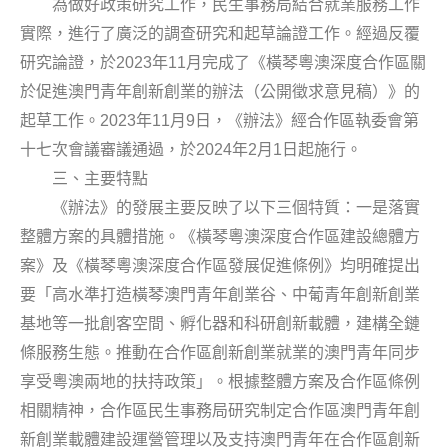
為做好政策研究工作，民生事務局結合就業服務工作
實際，進行了廣泛的調查研究和起草論證工作。經過反覆
2023
11
研究論證，於
年
月完成了《橫琴粵澳深度合作區關
於促進澳門青年創新創業的辦法（公開徵求意見稿）》的
2023
11
9
起草工作。
年
月
日，《辦法》經合作區執委會第
2024
2
1
十七次會議審議通過，於
年
月
日起施行。
三、主要特點
《辦法》的發展主要反映了以下三個特質：一是落實
整體方案的具體措施。《橫琴粵澳深度合作區建設總體方
案》及《橫琴粵澳深度合作區發展促進條例》均明確提出
要「高水準打造橫琴澳門青年創業谷、中葡青年創新創業
基地等一批創客空間、孵化器和科研創新載體，建構全鏈
條服務生態。推動在合作區創新創業就業的澳門青年同步
享受粵澳兩地的扶持政策」。根據整體方案及合作區條例
相關精神，合作區民生事務局研究制定合作區澳門青年創
新創業載體建設運營管理以及支持澳門青年在合作區創新