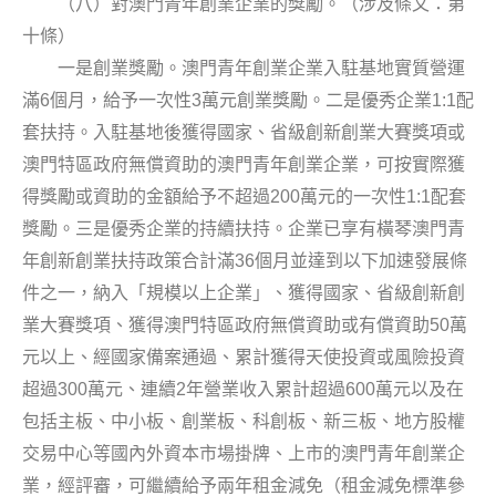
（八）對澳門青年創業企業的獎勵。（涉及條文：第
十條）
一是創業獎勵。澳門青年創業企業入駐基地實質營運
6
3
1:1
滿
個月，給予一次性
萬元創業獎勵。二是優秀企業
配
套扶持。入駐基地後獲得國家、省級創新創業大賽獎項或
澳門特區政府無償資助的澳門青年創業企業，可按實際獲
200
1:1
得獎勵或資助的金額給予不超過
萬元的一次性
配套
獎勵。三是優秀企業的持續扶持。企業已享有橫琴澳門青
36
年創新創業扶持政策合計滿
個月並達到以下加速發展條
件之一，納入「規模以上企業」、獲得國家、省級創新創
50
業大賽獎項、獲得澳門特區政府無償資助或有償資助
萬
元以上、經國家備案通過、累計獲得天使投資或風險投資
300
2
600
超過
萬元、連續
年營業收入累計超過
萬元以及在
包括主板、中小板、創業板、科創板、新三板、地方股權
交易中心等國內外資本市場掛牌、上市的澳門青年創業企
業，經評審，可繼續給予兩年租金減免（租金減免標準參