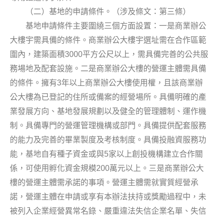
（二）基地的申請條件。（涉及條文：第三條）
基地申請條件主要圍繞三個方面設置：一是商業辦公
大樓宇需具備的條件。商業辦公大樓宇選址需在合作區範
3000
圍內，建築面積
平方公尺以上，需具備完善的公共服
務場地及配套設施。二是商業辦公大樓的營運主體需具備
3
的條件。擁有
年以上商業辦公大樓使用權，且該商業辦
公大樓為已登記的住所或備案的經營場所。具備明確的產
業發展方向、基地發展規劃以及健全的管理體制、運作機
制。具備專門的營運管理機構或部門。具備提供配套服務
的能力及完善的畢業製度及考核制度。具備投融資服務功
5
能，基地自有種子資金或與
家以上創投機構建立合作關
200
係，可使用孵化資金規模
萬元以上。三是商業辦公大
樓的營運主體需承諾的事項。營運主體需就實質經營承
諾，營運主體在申請或享有本辦法扶持或獎勵過程中，未
被列入企業經營異常名錄、嚴重違法失信企業名單、失信