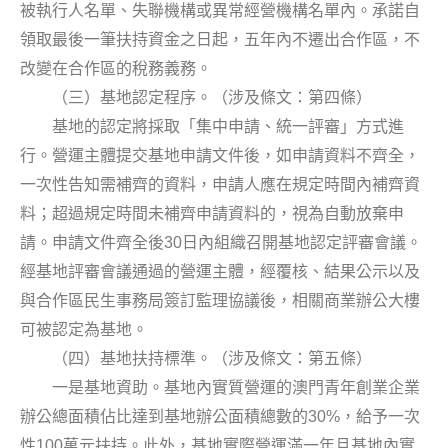
被執行人名單、失聯機構或異常經營機構名單內。承諾自
領取最後一筆扶持資金之日起，五年內不遷出合作區，不
改變在合作區的稅務義務。
（三）基地認定程序。（涉及條文：第四條）
基地的認定將採取「集中申請、統一評審」方式進
行。營運主體提交基地申請文件後，如申請資料不齊全，
一次性告知需補齊的資料，申請人應在規定時間內補齊資
料；超過規定時間未補齊申請資料的，視為自動放棄申
30
請。申請文件齊全後
日內組織召開基地認定評審會議。
經基地評審會議通過的營運主體，經覆核、結果公示以及
與合作區民生事務局簽訂監理協議後，相關商業辦公大樓
可被認定為基地。
（四）基地扶持標準。（涉及條文：第五條）
一是基地資助。基地內實質營運的澳門青年創業企業
30%
辦公總面積佔比達到基地辦公面積總數的
，給予一次
100
性
萬元扶持。此外，基地實際營運滿一年且基地內實