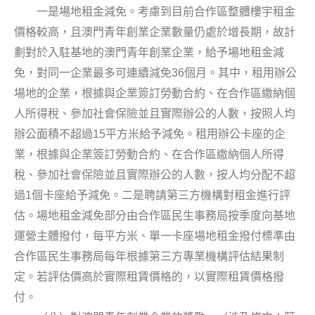
一是場地租金減免。考慮到目前合作區整體樓宇租金
價格較高，且澳門青年創業企業數量仍處於增長期，故計
劃對於入駐基地的澳門青年創業企業，給予場地租金減
36
免，對同一企業最多可連續減免
個月。其中，租用辦公
場地的企業，根據與企業簽訂勞動合約、在合作區繳納個
人所得稅、參加社會保險並且實際辦公的人數，按照人均
15
辦公面積不超過
平方米給予減免。租用辦公卡座的企
業，根據與企業簽訂勞動合約、在合作區繳納個人所得
稅、參加社會保險並且實際辦公的人數，按人均分配不超
1
過
個卡座給予減免。二是聘請第三方機構對租金進行評
估。場地租金減免部分由合作區民生事務局按季度向基地
運營主體撥付，每平方米、單一卡座場地租金撥付標準由
合作區民生事務局每年根據第三方專業機構評估結果制
定。若評估價高於實際租賃價格的，以實際租賃價格撥
付。