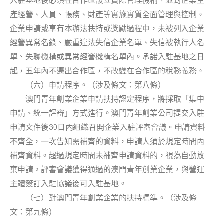
入駐基地後必須在合作區設立實際管理機構，並對企業生
產經營、人員、帳務、財產等實施實質全面管理與控制。
企業申請或享有本辦法扶持或獎勵過程中，未被列入企業
經營異常名錄、嚴重違法失信企業名單、失信被執行人名
單、失聯機構或異常經營機構名單內。承諾入駐基地之日
起，五年內不遷出合作區，不改變在合作區的稅務義務。
（六）申請程序。（涉及條文：第八條）
澳門青年創業企業申請扶持認定程序，將採取「集中
申請、統一評審」方式進行。澳門青年創業公司提交入駐
30
申請文件後
日內組織召開企業入駐評審會議。申請資料
不齊全，一次告知需補齊的資料，申請人須於規定時間內
補齊資料。超過規定時間未補齊申請資料的，視為自動放
棄申請。評審會議獲得通過的澳門青年創業企業，與營運
主體簽訂入駐協議後可入駐基地。
（七）對澳門青年創業企業的扶持標準。（涉及條
文：第九條）