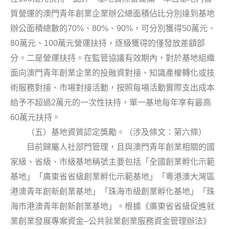
質營運的澳門青年創業企業辦公總面積佔比分別達到基地
70%
80%
90%
50
辦公面積總數的
、
、
，可分別獲得
萬元、
80
100
萬元、
萬元營運扶持，逐級獲得的僅發放差額部
分。二是營運扶持。在監管協議有效期內，對於基地組織
面向澳門青年創業企業的投融資對接、知識產權轉化或技
術服務對接、市場對接活動，按照每場活動實際支出成本
2
給予不超過
萬元的一次性扶持，單一基地每年享有最高
60
萬元扶持。
（五）基地資質認定獎勵。（涉及條文：第六條）
目前歸屬人社部門管理，且與澳門青年創業相關的國
家級、省級、市級基地稱號主要包括「全國創業孵化示範
基地」「廣東省省級創業孵化示範基地」「粵港澳大灣區
港澳青年創新創業基地」「珠海市級創業孵化基地」「珠
海市港澳青年創新創業基地」。根據《廣東省省級促進就
–
業創業發展專案資金
公共就業創業服務資金管理辦法》