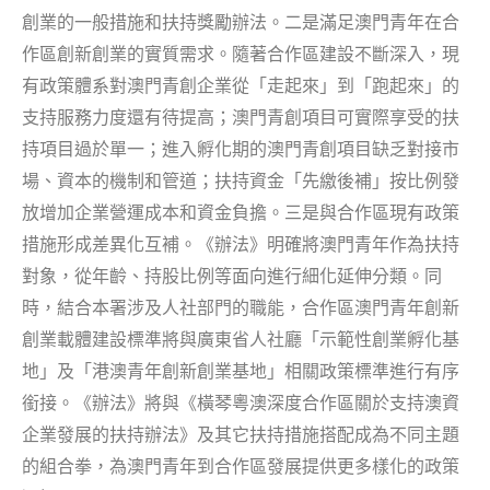
創業的一般措施和扶持獎勵辦法。二是滿足澳門青年在合
作區創新創業的實質需求。隨著合作區建設不斷深入，現
有政策體系對澳門青創企業從「走起來」到「跑起來」的
支持服務力度還有待提高；澳門青創項目可實際享受的扶
持項目過於單一；進入孵化期的澳門青創項目缺乏對接市
場、資本的機制和管道；扶持資金「先繳後補」按比例發
放增加企業營運成本和資金負擔。三是與合作區現有政策
措施形成差異化互補。《辦法》明確將澳門青年作為扶持
對象，從年齡、持股比例等面向進行細化延伸分類。同
時，結合本署涉及人社部門的職能，合作區澳門青年創新
創業載體建設標準將與廣東省人社廳「示範性創業孵化基
地」及「港澳青年創新創業基地」相關政策標準進行有序
銜接。《辦法》將與《橫琴粵澳深度合作區關於支持澳資
企業發展的扶持辦法》及其它扶持措施搭配成為不同主題
的組合拳，為澳門青年到合作區發展提供更多樣化的政策