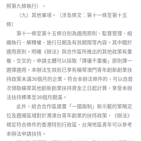
照第九條執行）。
（九）其他事項。（涉及條文：第十一條至第十五
條）
第十一條至第十五條分別為適用原則、監督管理、組
織執行、解釋權、施行日期及有效期限等內容。其中關於
適用原則。明確《辦法》與合作區所推出的其他政策有重
複、交叉的，申請主體可以採取「擇優不重複」原則擇一
選擇適用。本辦法生效前已享有橫琴澳門青年創新創業扶
36
持政策未滿
個月的企業，符合本辦法條件的，可以自首
次領取橫琴其他創新創業扶持資金之日起計算，享受本辦
36
法扶持標準至
個月期滿。
此外，結合合作區建置「一國兩制」新示範的策略定
位及週邊區域對於港澳台青年創業的扶持政策，《辦法》
規定符合條件的香港特別行政區、台灣地區青年可以參考
本辦法申請扶持。