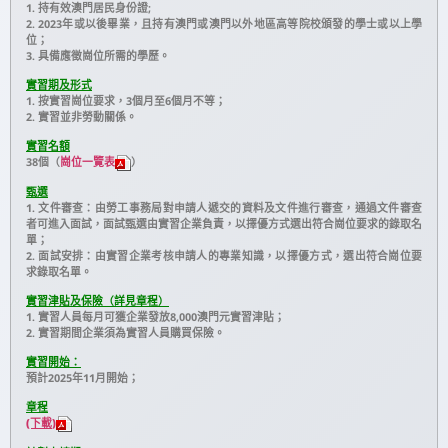
1. 持有效澳門居民身份證;
2. 2023年或以後畢業，且持有澳門或澳門以外地區高等院校頒發的學士或以上學
位；
3. 具備應徵崗位所需的學歷。
實習期及形式
1. 按實習崗位要求，3個月至6個月不等；
2. 實習並非勞動關係。
實習名額
38個（
崗位一覽表
）
甄選
1. 文件審查：由勞工事務局對申請人遞交的資料及文件進行審查，通過文件審查
者可進入面試，面試甄選由實習企業負責，以擇優方式選出符合崗位要求的錄取名
單；
2. 面試安排：由實習企業考核申請人的專業知識，以擇優方式，選出符合崗位要
求錄取名單。
實習津貼及保險（詳見章程）
Skip to
1. 實習人員每月可獲企業發放8,000澳門元實習津貼；
content
2. 實習期間企業須為實習人員購買保險。
實習開始：
預計2025年11月開始；
章程
(下載
)