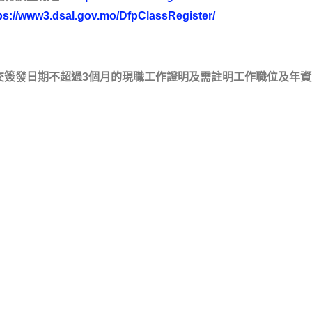
ps://www3.dsal.gov.mo/DfpClassRegister/
交簽發日期不超過3個月的現職工作證明及需註明工作職位及年