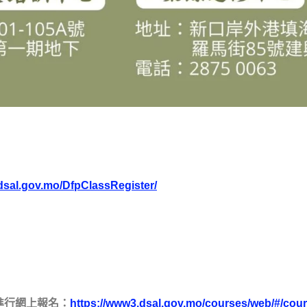
dsal.gov.mo/DfpClassRegister/
進行網上報名：
https://www3.dsal.gov.mo/courses/web/#/cour