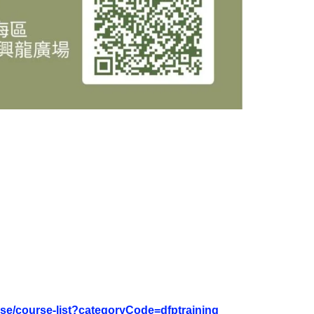
se/course-list?categoryCode=dfptraining