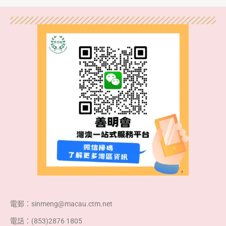
電郵：sinmeng@macau.ctm.net
電話：(853)2876 1805