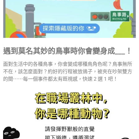
遇到莫名其妙的鳥事時你會變身成___！
面對生活中的各種鳥事，你會變成哪種鳥角色呢？鳥事無所
不在，該怎麼面對？約好的行程被放鴿子，被夾在吵架雙方
的間⋯⋯每一個事件都太有既視感，快速 2 選 1 吧！