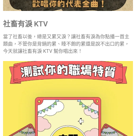
社畜有淚 KTV
當了社畜以後，總是又累又淚？讓社畜有淚為你點播一首主
題曲，不管你是背鍋的累、睡不飽的累還是說不出口的累，
今天就讓社畜有淚 KTV 幫你唱出來！