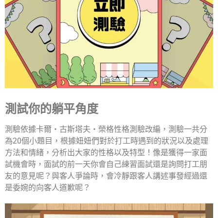
測試你的躺平角度
測驗依據卡爾・古斯塔夫・榮格性格測驗改編，測驗一共分
為20個小題目，根據妞妞們對於打工時遇到的狀況以及處理
方法和情緒，分析出大家的性格以及特型！像是獲得一家面
試機會時，面試的前一天你會自己練習面試還是詢問打工朋
友的意見呢？與客人爭論時，會冷靜跟客人講述事發經過還
是委婉的向客人道歉呢？