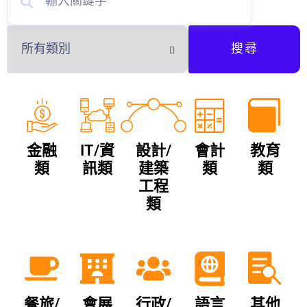
搜尋
金融
IT/資
設計/
會計
教育
類
訊類
建築
類
類
工程
類
餐旅/
會展
行政/
語言
其他